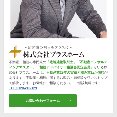
不動産・相続の専門家の「
宅地建物取引士
」「
不動産コンサルテ
ィングマスター
」「
相続アドバイザー協議会認定会員
」がいる株
式会社プラスホームは、
不動産業29年の実績と積み重ねた信頼
が
あります！不動産・相続に関するお悩み・御相談をワンストップ
で解決します。お気軽にご相談ください。 ご相談無料です！
TEL:0120-210-129
お問い合わせフォーム