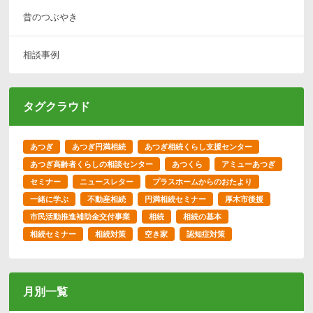
昔のつぶやき
相談事例
タグクラウド
あつぎ
あつぎ円満相続
あつぎ相続くらし支援センター
あつぎ高齢者くらしの相談センター
あつくら
アミューあつぎ
セミナー
ニュースレター
プラスホームからのおたより
一緒に学ぶ
不動産相続
円満相続セミナー
厚木市後援
市民活動推進補助金交付事業
相続
相続の基本
相続セミナー
相続対策
空き家
認知症対策
月別一覧