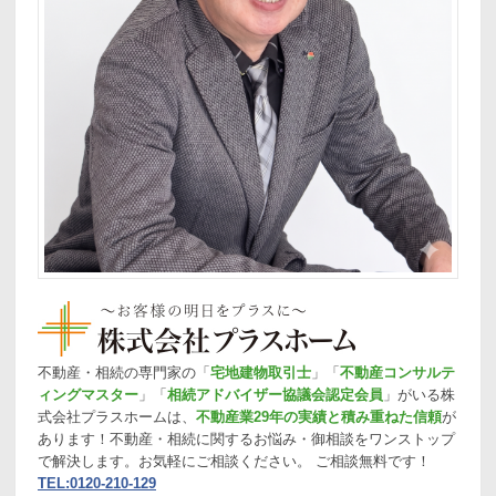
不動産・相続の専門家の「
宅地建物取引士
」「
不動産コンサルテ
ィングマスター
」「
相続アドバイザー協議会認定会員
」がいる株
式会社プラスホームは、
不動産業29年の実績と積み重ねた信頼
が
あります！不動産・相続に関するお悩み・御相談をワンストップ
で解決します。お気軽にご相談ください。 ご相談無料です！
TEL:0120-210-129