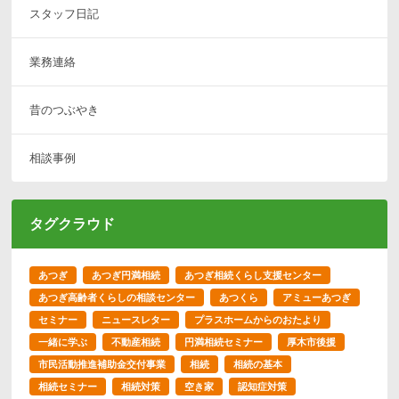
スタッフ日記
業務連絡
昔のつぶやき
相談事例
タグクラウド
あつぎ
あつぎ円満相続
あつぎ相続くらし支援センター
あつぎ高齢者くらしの相談センター
あつくら
アミューあつぎ
セミナー
ニュースレター
プラスホームからのおたより
一緒に学ぶ
不動産相続
円満相続セミナー
厚木市後援
市民活動推進補助金交付事業
相続
相続の基本
相続セミナー
相続対策
空き家
認知症対策