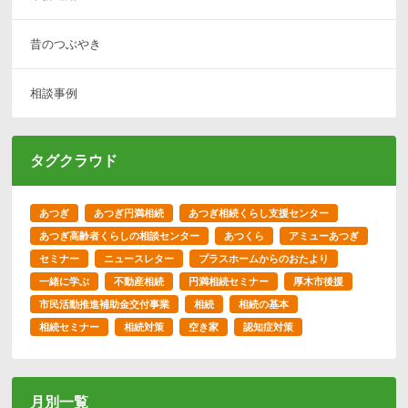
昔のつぶやき
相談事例
タグクラウド
あつぎ
あつぎ円満相続
あつぎ相続くらし支援センター
あつぎ高齢者くらしの相談センター
あつくら
アミューあつぎ
セミナー
ニュースレター
プラスホームからのおたより
一緒に学ぶ
不動産相続
円満相続セミナー
厚木市後援
市民活動推進補助金交付事業
相続
相続の基本
相続セミナー
相続対策
空き家
認知症対策
月別一覧