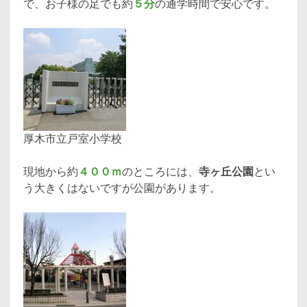
で、お子様の足でも約
５分
の通学時間で安心です。
厚木市立戸室小学校
現地から約
４００ｍ
のところには、
寺ヶ丘公園
とい
う大きくはないですが公園があります。