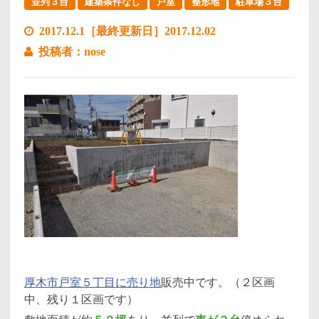
並列３台
建築条件なし
戸室
整形地
駐車場３台
2017.12.1［最終更新日］2017.12.02
投稿者：nose
厚木市戸室５丁目に売り地
販売中です。（２区画
中、残り１区画です）