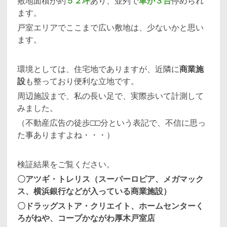
敷地面積が約
５２坪
あり、並列で
車が３台
停められ
ます。
戸室エリアでここまで広い敷地は、少ないかと思い
ます。
環境としては、住宅地でありますが、近隣に
商業施
設
も整っており便利な立地です。
周辺施設まで、私の長い足で、実際歩いて計測して
みました。
（不動産広告の徒歩□□分という表記で、不信に思っ
た事ありますよね・・・）
検証結果をご覧ください。
〇アツギ・トレリス（スーパーロピア、メガマック
ス、横浜銀行などが入っている商業施設）
〇ドラッグストア・クリエイト、ホームセンターく
ろがねや、コープかながわ厚木戸室店