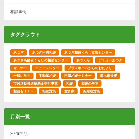
相談事例
タグクラウド
あつぎ
あつぎ円満相続
あつぎ相続くらし支援センター
あつぎ高齢者くらしの相談センター
あつくら
アミューあつぎ
セミナー
ニュースレター
プラスホームからのおたより
一緒に学ぶ
不動産相続
円満相続セミナー
厚木市後援
市民活動推進補助金交付事業
相続
相続の基本
相続セミナー
相続対策
空き家
認知症対策
月別一覧
2026年7月