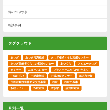
昔のつぶやき
相談事例
タグクラウド
あつぎ
あつぎ円満相続
あつぎ相続くらし支援センター
あつぎ高齢者くらしの相談センター
あつくら
アミューあつぎ
セミナー
ニュースレター
プラスホームからのおたより
一緒に学ぶ
不動産相続
円満相続セミナー
厚木市後援
市民活動推進補助金交付事業
相続
相続の基本
相続セミナー
相続対策
空き家
認知症対策
月別一覧