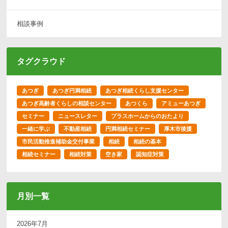
相談事例
タグクラウド
あつぎ
あつぎ円満相続
あつぎ相続くらし支援センター
あつぎ高齢者くらしの相談センター
あつくら
アミューあつぎ
セミナー
ニュースレター
プラスホームからのおたより
一緒に学ぶ
不動産相続
円満相続セミナー
厚木市後援
市民活動推進補助金交付事業
相続
相続の基本
相続セミナー
相続対策
空き家
認知症対策
月別一覧
2026年7月