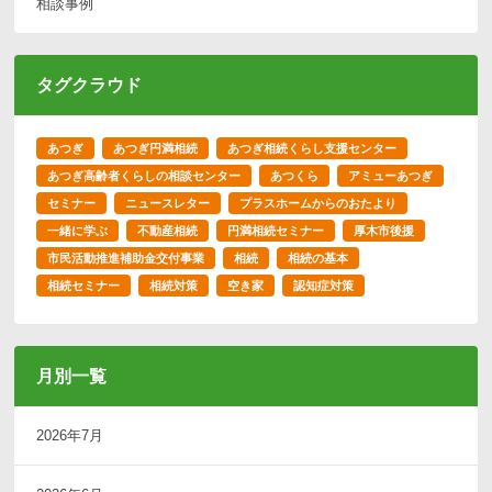
相談事例
タグクラウド
あつぎ
あつぎ円満相続
あつぎ相続くらし支援センター
あつぎ高齢者くらしの相談センター
あつくら
アミューあつぎ
セミナー
ニュースレター
プラスホームからのおたより
一緒に学ぶ
不動産相続
円満相続セミナー
厚木市後援
市民活動推進補助金交付事業
相続
相続の基本
相続セミナー
相続対策
空き家
認知症対策
月別一覧
2026年7月