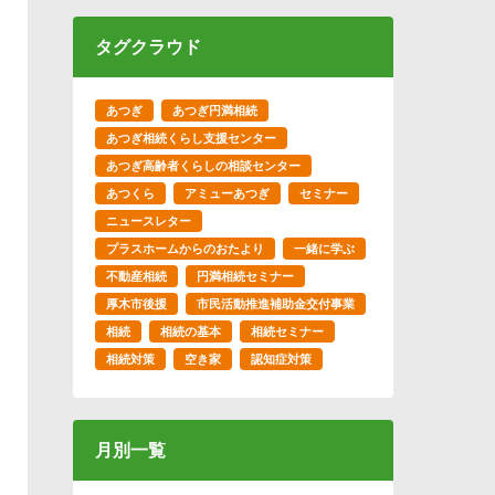
タグクラウド
あつぎ
あつぎ円満相続
あつぎ相続くらし支援センター
あつぎ高齢者くらしの相談センター
あつくら
アミューあつぎ
セミナー
ニュースレター
プラスホームからのおたより
一緒に学ぶ
不動産相続
円満相続セミナー
厚木市後援
市民活動推進補助金交付事業
相続
相続の基本
相続セミナー
相続対策
空き家
認知症対策
月別一覧