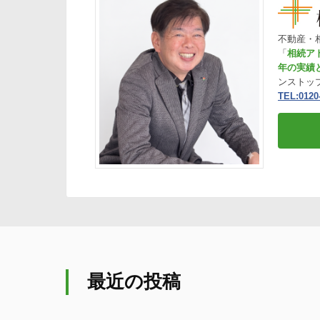
不動産・
「
相続ア
年の実績
ンストッ
TEL:0120
最近の投稿