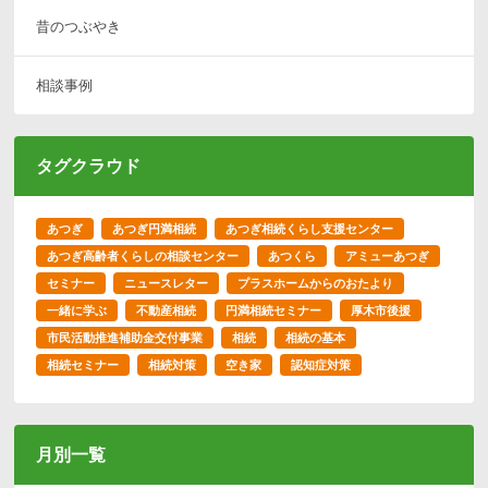
昔のつぶやき
相談事例
タグクラウド
あつぎ
あつぎ円満相続
あつぎ相続くらし支援センター
あつぎ高齢者くらしの相談センター
あつくら
アミューあつぎ
セミナー
ニュースレター
プラスホームからのおたより
一緒に学ぶ
不動産相続
円満相続セミナー
厚木市後援
市民活動推進補助金交付事業
相続
相続の基本
相続セミナー
相続対策
空き家
認知症対策
月別一覧