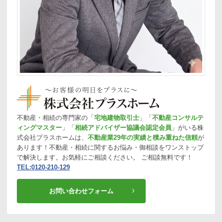
不動産・相続の専門家の「
宅地建物取引士
」「
不動産コンサルテ
ィングマスター
」「
相続アドバイザー協議会認定会員
」がいる株
式会社プラスホームは、
不動産業29年の実績と積み重ねた信頼
が
あります！不動産・相続に関するお悩み・御相談をワンストップ
で解決します。お気軽にご相談ください。 ご相談無料です！
TEL:0120-210-129
お問い合わせフォーム