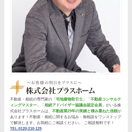
不動産・相続の専門家の「
宅地建物取引士
」「
不動産コンサルテ
ィングマスター
」「
相続アドバイザー協議会認定会員
」がいる株
式会社プラスホームは、
不動産業29年の実績と積み重ねた信頼
が
あります！不動産・相続に関するお悩み・御相談をワンストップ
で解決します。お気軽にご相談ください。 ご相談無料です！
TEL:0120-210-129