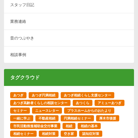
スタッフ日記
業務連絡
昔のつぶやき
相談事例
タグクラウド
あつぎ
あつぎ円満相続
あつぎ相続くらし支援センター
あつぎ高齢者くらしの相談センター
あつくら
アミューあつぎ
セミナー
ニュースレター
プラスホームからのおたより
一緒に学ぶ
不動産相続
円満相続セミナー
厚木市後援
市民活動推進補助金交付事業
相続
相続の基本
相続セミナー
相続対策
空き家
認知症対策