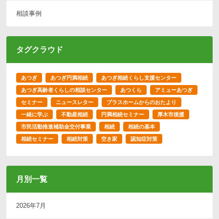
相談事例
タグクラウド
あつぎ
あつぎ円満相続
あつぎ相続くらし支援センター
あつぎ高齢者くらしの相談センター
あつくら
アミューあつぎ
セミナー
ニュースレター
プラスホームからのおたより
一緒に学ぶ
不動産相続
円満相続セミナー
厚木市後援
市民活動推進補助金交付事業
相続
相続の基本
相続セミナー
相続対策
空き家
認知症対策
月別一覧
2026年7月