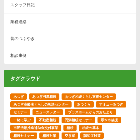
スタッフ日記
業務連絡
昔のつぶやき
相談事例
タグクラウド
あつぎ
あつぎ円満相続
あつぎ相続くらし支援センター
あつぎ高齢者くらしの相談センター
あつくら
アミューあつぎ
セミナー
ニュースレター
プラスホームからのおたより
一緒に学ぶ
不動産相続
円満相続セミナー
厚木市後援
市民活動推進補助金交付事業
相続
相続の基本
相続セミナー
相続対策
空き家
認知症対策