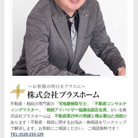
不動産・相続の専門家の「
宅地建物取引士
」「
不動産コンサルテ
ィングマスター
」「
相続アドバイザー協議会認定会員
」がいる株
式会社プラスホームは、
不動産業29年の実績と積み重ねた信頼
が
あります！不動産・相続に関するお悩み・御相談をワンストップ
で解決します。お気軽にご相談ください。 ご相談無料です！
TEL:0120-210-129