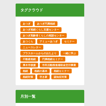
タグクラウド
あつぎ
あつぎ円満相続
あつぎ相続くらし支援センター
あつぎ高齢者くらしの相談センター
あつくら
アミューあつぎ
セミナー
ニュースレター
プラスホームからのおたより
一緒に学ぶ
不動産相続
円満相続セミナー
厚木市後援
市民活動推進補助金交付事業
相続
相続の基本
相続セミナー
相続対策
空き家
認知症対策
月別一覧