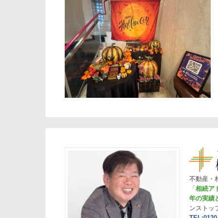
不動産・
「
相続ア
年の実績
ンストッ
TEL:0120