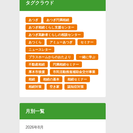
タグクラウド
あつぎ
あつぎ円満相続
あつぎ相続くらし支援センター
あつぎ高齢者くらしの相談センター
あつくら
アミューあつぎ
セミナー
ニュースレター
プラスホームからのおたより
一緒に学ぶ
不動産相続
円満相続セミナー
厚木市後援
市民活動推進補助金交付事業
相続
相続の基本
相続セミナー
相続対策
空き家
認知症対策
月別一覧
2026年8月