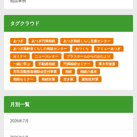
相談事例
タグクラウド
あつぎ
あつぎ円満相続
あつぎ相続くらし支援センター
あつぎ高齢者くらしの相談センター
あつくら
アミューあつぎ
セミナー
ニュースレター
プラスホームからのおたより
一緒に学ぶ
不動産相続
円満相続セミナー
厚木市後援
市民活動推進補助金交付事業
相続
相続の基本
相続セミナー
相続対策
空き家
認知症対策
月別一覧
2026年7月