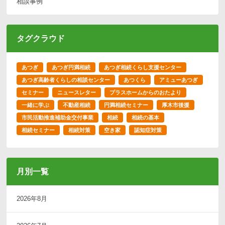
相談事例
タグクラウド
あつぎ
あつぎ円満相続
あつぎ相続くらし支援センター
あつぎ高齢者くらしの相談センター
あつくら
アミューあつぎ
セミナー
ニュースレター
プラスホームからのおたより
一緒に学ぶ
不動産相続
円満相続セミナー
厚木市後援
市民活動推進補助金交付事業
相続
相続の基本
相続セミナー
相続対策
空き家
認知症対策
月別一覧
2026年8月