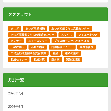
タグクラウド
あつぎ
あつぎ円満相続
あつぎ相続くらし支援センター
あつぎ高齢者くらしの相談センター
あつくら
アミューあつぎ
セミナー
ニュースレター
プラスホームからのおたより
一緒に学ぶ
不動産相続
円満相続セミナー
厚木市後援
市民活動推進補助金交付事業
相続
相続の基本
相続セミナー
相続対策
空き家
認知症対策
月別一覧
2026年7月
2026年6月