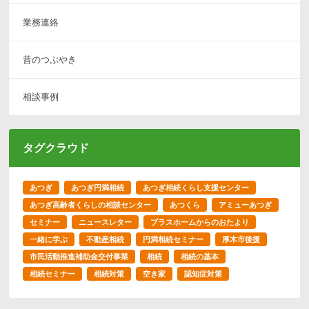
業務連絡
昔のつぶやき
相談事例
タグクラウド
あつぎ
あつぎ円満相続
あつぎ相続くらし支援センター
あつぎ高齢者くらしの相談センター
あつくら
アミューあつぎ
セミナー
ニュースレター
プラスホームからのおたより
一緒に学ぶ
不動産相続
円満相続セミナー
厚木市後援
市民活動推進補助金交付事業
相続
相続の基本
相続セミナー
相続対策
空き家
認知症対策