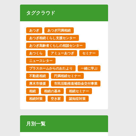
タグクラウド
あつぎ
あつぎ円満相続
あつぎ相続くらし支援センター
あつぎ高齢者くらしの相談センター
あつくら
アミューあつぎ
セミナー
ニュースレター
プラスホームからのおたより
一緒に学ぶ
不動産相続
円満相続セミナー
厚木市後援
市民活動推進補助金交付事業
相続
相続の基本
相続セミナー
相続対策
空き家
認知症対策
月別一覧