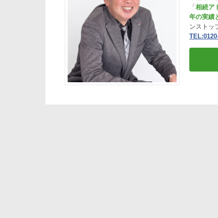
「
相続ア
年の実績
ンストッ
TEL:0120