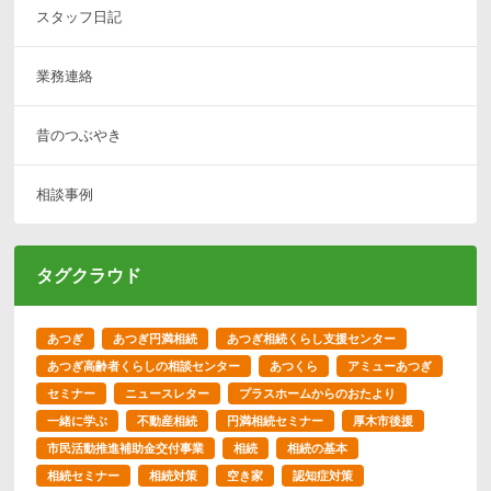
スタッフ日記
業務連絡
昔のつぶやき
相談事例
タグクラウド
あつぎ
あつぎ円満相続
あつぎ相続くらし支援センター
あつぎ高齢者くらしの相談センター
あつくら
アミューあつぎ
セミナー
ニュースレター
プラスホームからのおたより
一緒に学ぶ
不動産相続
円満相続セミナー
厚木市後援
市民活動推進補助金交付事業
相続
相続の基本
相続セミナー
相続対策
空き家
認知症対策