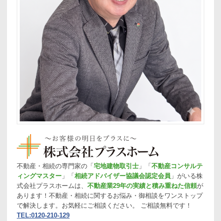
不動産・相続の専門家の「
宅地建物取引士
」「
不動産コンサルテ
ィングマスター
」「
相続アドバイザー協議会認定会員
」がいる株
式会社プラスホームは、
不動産業29年の実績と積み重ねた信頼
が
あります！不動産・相続に関するお悩み・御相談をワンストップ
で解決します。お気軽にご相談ください。 ご相談無料です！
TEL:0120-210-129