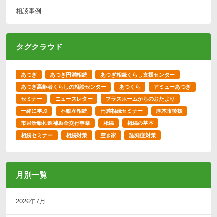
相談事例
タグクラウド
あつぎ
あつぎ円満相続
あつぎ相続くらし支援センター
あつぎ高齢者くらしの相談センター
あつくら
アミューあつぎ
セミナー
ニュースレター
プラスホームからのおたより
一緒に学ぶ
不動産相続
円満相続セミナー
厚木市後援
市民活動推進補助金交付事業
相続
相続の基本
相続セミナー
相続対策
空き家
認知症対策
月別一覧
2026年7月